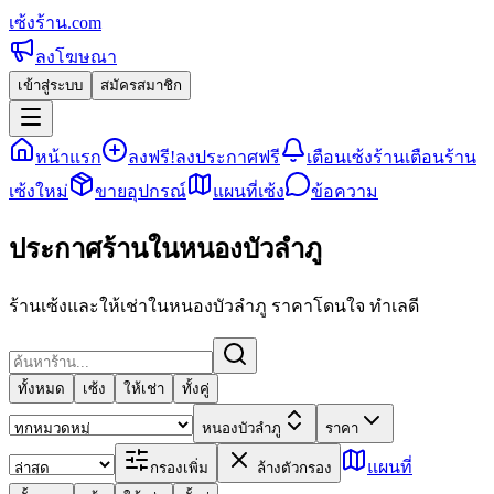
เซ้งร้าน
.com
ลงโฆษณา
เข้าสู่ระบบ
สมัครสมาชิก
หน้าแรก
ลงฟรี!
ลงประกาศฟรี
เตือนเซ้งร้าน
เตือนร้าน
เซ้งใหม่
ขายอุปกรณ์
แผนที่เซ้ง
ข้อความ
ประกาศร้านในหนองบัวลำภู
ร้านเซ้งและให้เช่าในหนองบัวลำภู ราคาโดนใจ ทำเลดี
ทั้งหมด
เซ้ง
ให้เช่า
ทั้งคู่
หนองบัวลำภู
ราคา
แผนที่
กรองเพิ่ม
ล้างตัวกรอง